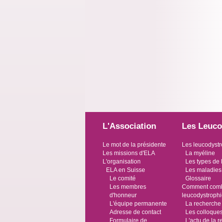
L'Association
Les Leuco
Le mot de la présidente
Les leucodystr
Les missions d'ELA
La myéline
L'organisation
Les types de 
ELA en Suisse
Les maladies
Le comité
Glossaire
Les membres
Comment comba
d'honneur
leucodystroph
L'équipe permanente
La recherche
Adresse de contact
Les colloque
Formulaire de
L'actu de la 