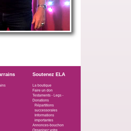
arrains
Soutenez ELA
ains
La boutique
Faire un don
Testaments - Legs -
Donations
Répartitions
successorales
Informations
importantes
Annonces-bouchon
Organisez votre