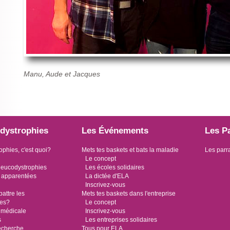
Manu, Aude et Jacques
dystrophies
Les Événements
Les P
ophies, c'est quoi?
Mets tes baskets et bats la maladie
Les parr
Le concept
leucodystrophies
Les écoles solidaires
 apparentées
La dictée d'ELA
Inscrivez-vous
ttre les
Mets tes baskets dans l'entreprise
ies?
Le concept
 médicale
Inscrivez-vous
s
Les entreprises solidaires
recherche
Tous pour ELA