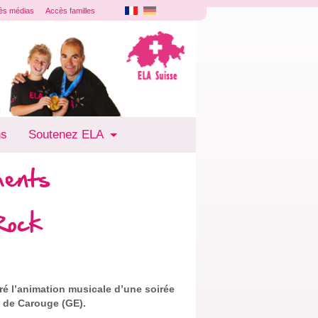
ès médias
Accès familles
ns
Soutenez ELA
ments
Rock
é l’animation musicale d’une soirée
e de Carouge (GE).