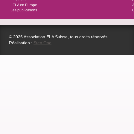
contact
O
ELA en Europe
Les publications
© 2026 Association ELA Suisse, tous droits réservés
Réalisation :
Step One