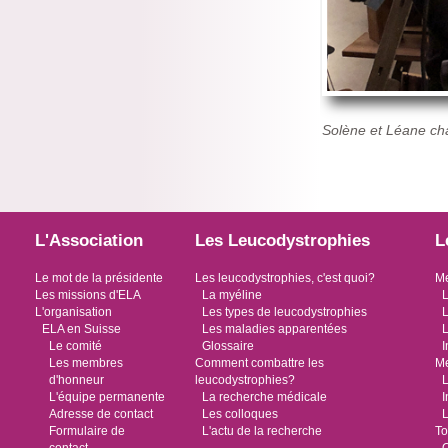
Solène et Léane ch
L'Association
Les Leucodystrophies
L
Le mot de la présidente
Les leucodystrophies, c'est quoi?
Me
Les missions d'ELA
La myéline
L
L'organisation
Les types de leucodystrophies
L
ELA en Suisse
Les maladies apparentées
L
Le comité
Glossaire
I
Les membres
Comment combattre les
Me
d'honneur
leucodystrophies?
L
L'équipe permanente
La recherche médicale
I
Adresse de contact
Les colloques
L
Formulaire de
L'actu de la recherche
To