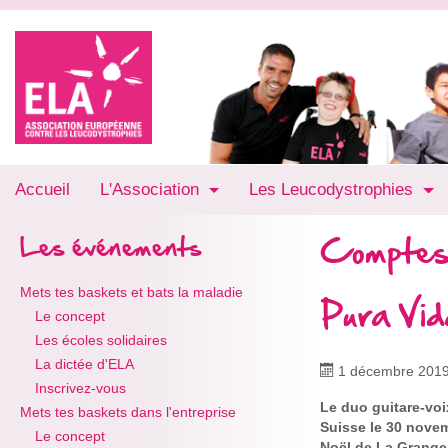
Accueil
L'Association
Les Leucodystrophies
Comptes
Les événements
Mets tes baskets et bats la maladie
Pura Vi
Le concept
Les écoles solidaires
La dictée d'ELA
1 décembre 201
Inscrivez-vous
Le duo guitare-voi
Mets tes baskets dans l'entreprise
Suisse le 30 novem
Le concept
Noël de La Grange 