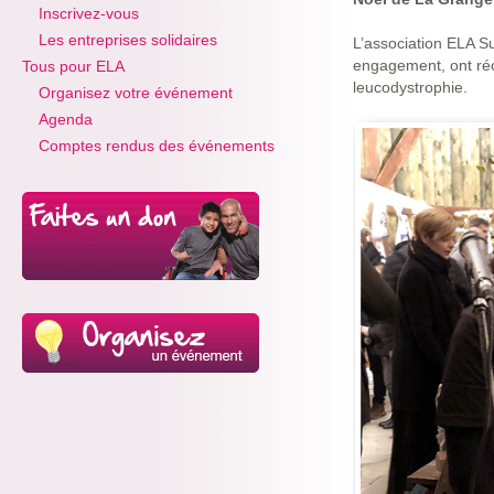
Inscrivez-vous
Les entreprises solidaires
L’association ELA S
engagement, ont réco
Tous pour ELA
leucodystrophie.
Organisez votre événement
Agenda
Comptes rendus des événements