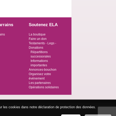
arrains
Soutenez ELA
ains
La boutique
Faire un don
Testaments - Legs -
Donations
Répartitions
successorales
Informations
importantes
Annonces-bouchon
Organisez votre
événement
Les partenaires
Opérations solidaires
ur les cookies dans notre déclaration de protection des données.