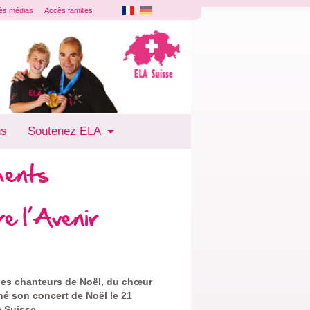
ès médias
Accès familles
ns
Soutenez ELA
ments
e l’Avenir
des chanteurs de Noël, du chœur
é son concert de Noël le 21
 Suisse.