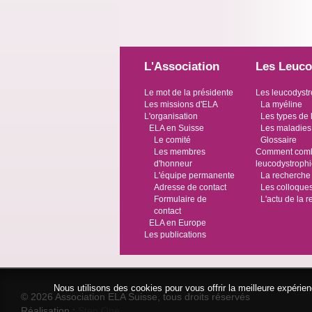
L'Association
Les Leuco
Le mot de la présidente
Les leucodystr
Les missions d'ELA
La myéline
L'organisation
Les types de 
ELA en Suisse
Les maladies
Le comité
Glossaire
Les membres
Comment comba
d'honneur
leucodystroph
L'équipe permanente
La recherche
Adresse de contact
Les colloque
Formulaire de
L'actu de la 
contact
ELA en Europe
Les publications
Nous utilisons des cookies pour vous offrir la meilleure expéri
© 2026 Association ELA Suisse, tous droits réservés
Réalisation :
Step One