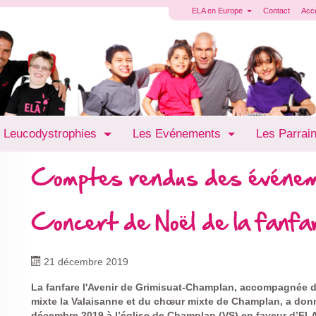
ELA en Europe
Contact
Acc
 Leucodystrophies
Les Evénements
Les Parrai
Comptes rendus des événe
Concert de Noël de la fanfar
21 décembre 2019
La fanfare l'Avenir de Grimisuat-Champlan, accompagnée 
mixte la Valaisanne et du chœur mixte de Champlan, a donn
décembre 2019 à l’église de Champlan (VS) en faveur d’ELA