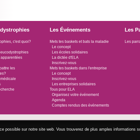
dystrophies
Les Événements
Les P
ophies, c'est quoi?
Mets tes baskets et bats la maladie
Les parr
Le concept
leucodystrophies
Les écoles solidaires
 apparentées
La dictée d'ELA
Inscrivez-vous
ttre les
Mets tes baskets dans l'entreprise
ies?
Le concept
 médicale
Inscrivez-vous
s
Les entreprises solidaires
recherche
Tous pour ELA
Organisez votre événement
Agenda
Comptes rendus des événements
ence possible sur notre site web. Vous trouverez de plus amples informations s