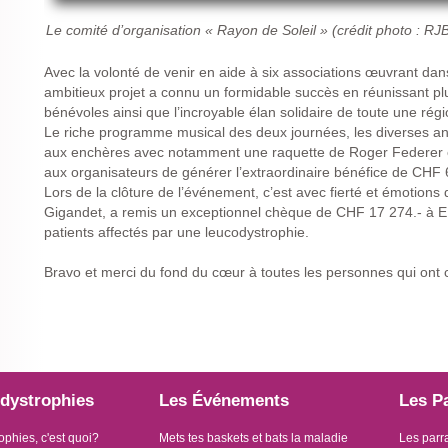
Le comité d’organisation « Rayon de Soleil » (crédit photo : RJ
Avec la volonté de venir en aide à six associations œuvrant da
ambitieux projet a connu un formidable succès en réunissant p
bénévoles ainsi que l’incroyable élan solidaire de toute une régi
Le riche programme musical des deux journées, les diverses ani
aux enchères avec notamment une raquette de Roger Federer 
aux organisateurs de générer l’extraordinaire bénéfice de CHF 
Lors de la clôture de l’événement, c’est avec fierté et émotions
Gigandet, a remis un exceptionnel chèque de CHF 17 274.- à EL
patients affectés par une leucodystrophie.
Bravo et merci du fond du cœur à toutes les personnes qui ont 
dystrophies
Les Événements
Les P
ophies, c'est quoi?
Mets tes baskets et bats la maladie
Les parr