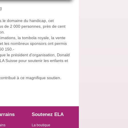
B)
ns le domaine du handicap, cet
lus de 2 000 personnes, près de cent
on.
mations, la tombola royale, la vente
et les nombreux sponsors ont permis
60 150.-
 que le président d’organisation, Donald
A Suisse pour soutenir les enfants et
contribué à ce magnifique soutien.
arrains
Soutenez ELA
ains
La boutique