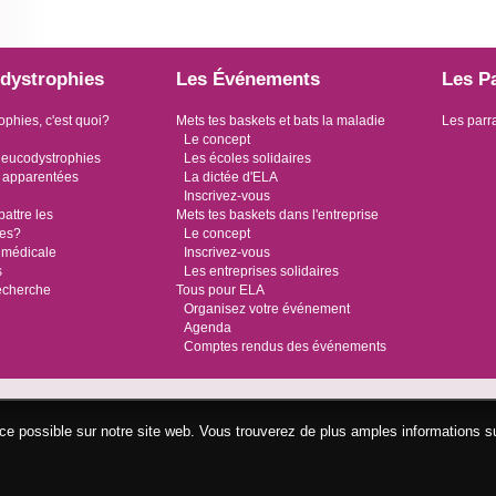
dystrophies
Les Événements
Les P
ophies, c'est quoi?
Mets tes baskets et bats la maladie
Les parr
Le concept
leucodystrophies
Les écoles solidaires
 apparentées
La dictée d'ELA
Inscrivez-vous
ttre les
Mets tes baskets dans l'entreprise
ies?
Le concept
 médicale
Inscrivez-vous
s
Les entreprises solidaires
recherche
Tous pour ELA
Organisez votre événement
Agenda
Comptes rendus des événements
ence possible sur notre site web. Vous trouverez de plus amples informations s