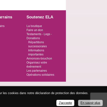
arrains
Soutenez ELA
ains
La boutique
Faire un don
Testaments - Legs -
Donations
Répartitions
successorales
Informations
importantes
Annonces-bouchon
Organisez votre
événement
Les partenaires
Opérations solidaires
ur les cookies dans notre déclaration de protection des données.
J'accepte
En savoir plus