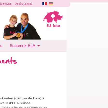
ès médias
Accès familles
ns
Soutenez ELA
ments
terkinden (canton de Bâle) a
faveur d’ELA Suisse.
ntégralité de la recette et les