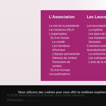
L'Association
Les Leuco
Le mot de la présidente
Les leucodystr
Les missions d'ELA
La myéline
L'organisation
Les types de 
ELA en Suisse
Les maladies
Le comité
Glossaire
Les membres
Comment comba
d'honneur
leucodystroph
L'équipe permanente
La recherche
Adresse de contact
Les colloque
Formulaire de
L'actu de la 
contact
ELA en Europe
Les publications
Nous utilisons des cookies pour vous offrir la meilleure expéri
© 2026 Association ELA Suisse, tous droits réservés
Réalisation :
Step One