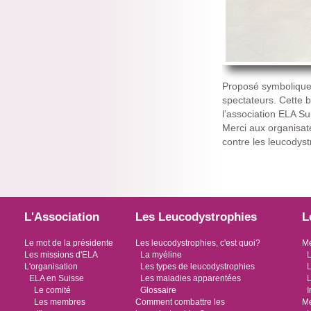
Proposé symboliquem
spectateurs. Cette 
l’association ELA Su
Merci aux organisate
contre les leucodyst
L'Association
Les Leucodystrophies
L
Le mot de la présidente
Les leucodystrophies, c'est quoi?
Me
Les missions d'ELA
La myéline
L
L'organisation
Les types de leucodystrophies
L
ELA en Suisse
Les maladies apparentées
L
Le comité
Glossaire
I
Les membres
Comment combattre les
Me