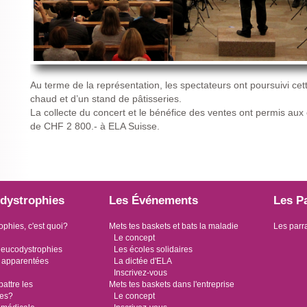
Au terme de la représentation, les spectateurs ont poursuivi cett
chaud et d’un stand de pâtisseries.
La collecte du concert et le bénéfice des ventes ont permis au
de CHF 2 800.- à ELA Suisse.
dystrophies
Les Événements
Les P
ophies, c'est quoi?
Mets tes baskets et bats la maladie
Les parr
Le concept
leucodystrophies
Les écoles solidaires
 apparentées
La dictée d'ELA
Inscrivez-vous
ttre les
Mets tes baskets dans l'entreprise
ies?
Le concept