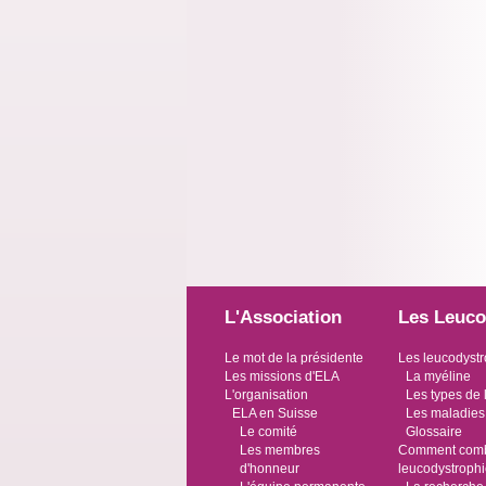
L'Association
Les Leuco
Le mot de la présidente
Les leucodystr
Les missions d'ELA
La myéline
L'organisation
Les types de 
ELA en Suisse
Les maladies
Le comité
Glossaire
Les membres
Comment comba
d'honneur
leucodystroph