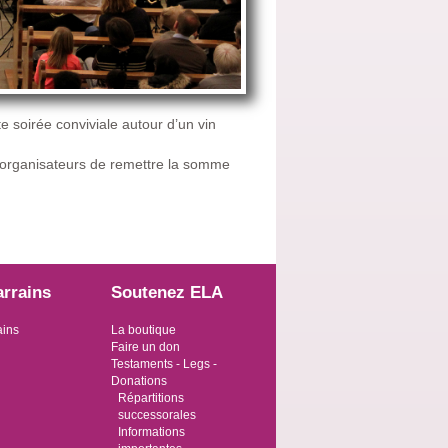
e soirée conviviale autour d’un vin
x organisateurs de remettre la somme
arrains
Soutenez ELA
ains
La boutique
Faire un don
Testaments - Legs -
Donations
Répartitions
successorales
Informations