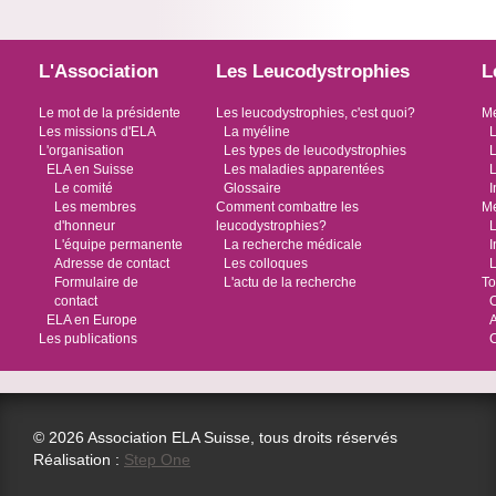
L'Association
Les Leucodystrophies
L
Le mot de la présidente
Les leucodystrophies, c'est quoi?
Me
Les missions d'ELA
La myéline
L
L'organisation
Les types de leucodystrophies
L
ELA en Suisse
Les maladies apparentées
L
Le comité
Glossaire
I
Les membres
Comment combattre les
Me
d'honneur
leucodystrophies?
L
L'équipe permanente
La recherche médicale
I
Adresse de contact
Les colloques
L
Formulaire de
L'actu de la recherche
To
contact
O
ELA en Europe
Les publications
© 2026 Association ELA Suisse, tous droits réservés
Réalisation :
Step One