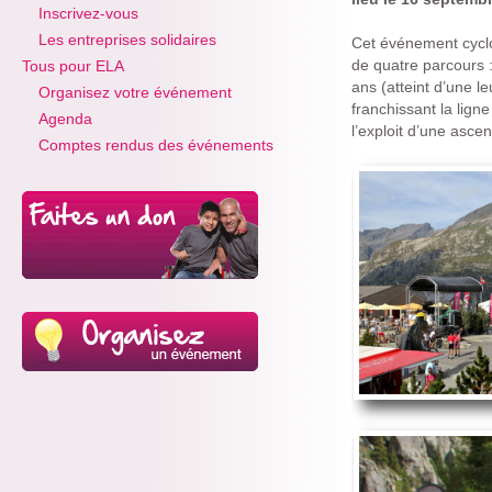
Inscrivez-vous
Les entreprises solidaires
Cet événement cyclos
de quatre parcours :
Tous pour ELA
ans (atteint d’une l
Organisez votre événement
franchissant la lign
Agenda
l’exploit d’une asc
Comptes rendus des événements