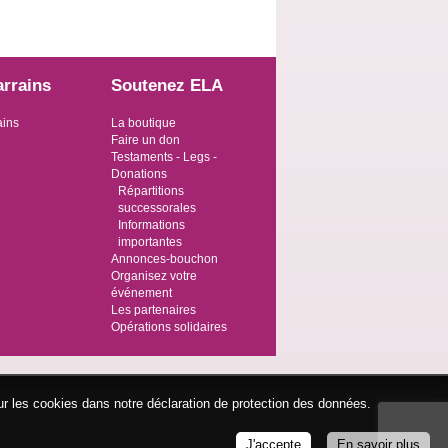
arrains
Soutenez ELA
ains
La boutique
Faire un don
Testaments - Legs -
Donations
Répartitions
successorales
Informations
importantes
Annonces-bouchon
Organisez votre
événement
Les partenaires
Opérations solidaires
ur les cookies dans notre déclaration de protection des données.
J'accepte
En savoir plus