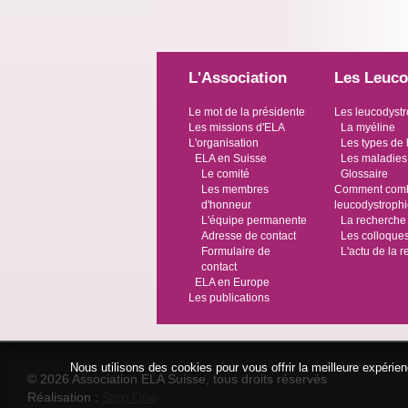
L'Association
Les Leuco
Le mot de la présidente
Les leucodystr
Les missions d'ELA
La myéline
L'organisation
Les types de 
ELA en Suisse
Les maladies
Le comité
Glossaire
Les membres
Comment comba
d'honneur
leucodystroph
L'équipe permanente
La recherche
Adresse de contact
Les colloque
Formulaire de
L'actu de la 
contact
ELA en Europe
Les publications
Nous utilisons des cookies pour vous offrir la meilleure expéri
© 2026 Association ELA Suisse, tous droits réservés
Réalisation :
Step One