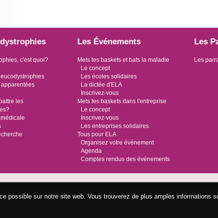
dystrophies
Les Événements
Les P
ophies, c'est quoi?
Mets tes baskets et bats la maladie
Les parr
Le concept
leucodystrophies
Les écoles solidaires
 apparentées
La dictée d'ELA
Inscrivez-vous
ttre les
Mets tes baskets dans l'entreprise
ies?
Le concept
 médicale
Inscrivez-vous
s
Les entreprises solidaires
recherche
Tous pour ELA
Organisez votre événement
Agenda
Comptes rendus des événements
ence possible sur notre site web. Vous trouverez de plus amples informations s