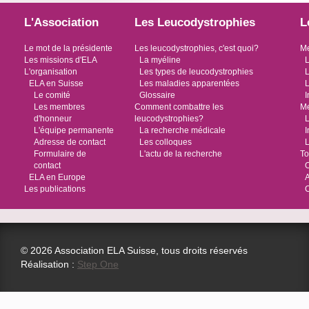
L'Association
Les Leucodystrophies
L
Le mot de la présidente
Les leucodystrophies, c'est quoi?
Me
Les missions d'ELA
La myéline
L
L'organisation
Les types de leucodystrophies
L
ELA en Suisse
Les maladies apparentées
L
Le comité
Glossaire
I
Les membres
Comment combattre les
Me
d'honneur
leucodystrophies?
L
L'équipe permanente
La recherche médicale
I
Adresse de contact
Les colloques
L
Formulaire de
L'actu de la recherche
To
contact
O
ELA en Europe
Les publications
© 2026 Association ELA Suisse, tous droits réservés
Réalisation :
Step One