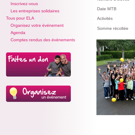
Inscrivez-vous
Date MTB
Les entreprises solidaires
Tous pour ELA
Activités
Organisez votre événement
Somme récoltée
Agenda
Comptes rendus des événements