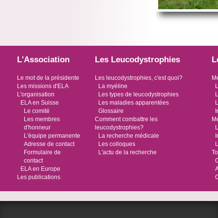
L'Association
Les Leucodystrophies
L
Le mot de la présidente
Les leucodystrophies, c'est quoi?
Me
Les missions d'ELA
La myéline
L
L'organisation
Les types de leucodystrophies
L
ELA en Suisse
Les maladies apparentées
L
Le comité
Glossaire
I
Les membres
Comment combattre les
Me
d'honneur
leucodystrophies?
L
L'équipe permanente
La recherche médicale
I
Adresse de contact
Les colloques
L
Formulaire de
L'actu de la recherche
To
contact
O
ELA en Europe
Les publications