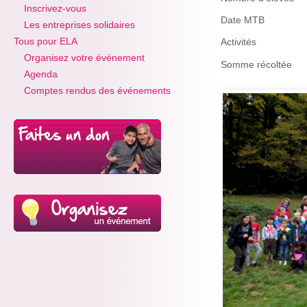
Inscrivez-vous
Date MTB
Les entreprises solidaires
Tous pour ELA
Activités
Organisez votre événement
Somme récoltée
Agenda
Comptes rendus des événements