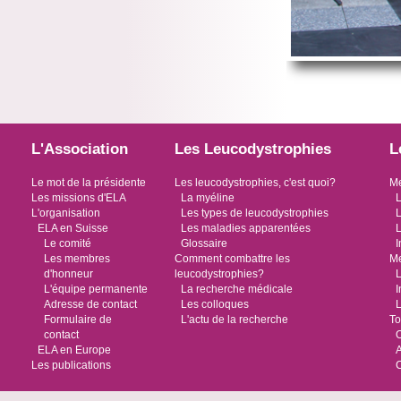
L'Association
Les Leucodystrophies
L
Le mot de la présidente
Les leucodystrophies, c'est quoi?
Me
Les missions d'ELA
La myéline
L
L'organisation
Les types de leucodystrophies
L
ELA en Suisse
Les maladies apparentées
L
Le comité
Glossaire
I
Les membres
Comment combattre les
Me
d'honneur
leucodystrophies?
L
L'équipe permanente
La recherche médicale
I
Adresse de contact
Les colloques
L
Formulaire de
L'actu de la recherche
To
contact
O
ELA en Europe
Les publications