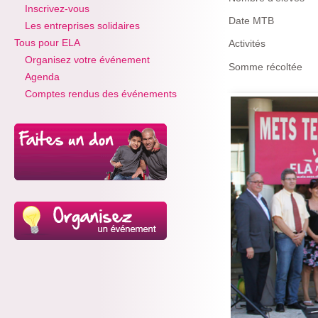
Inscrivez-vous
Date MTB
Les entreprises solidaires
Tous pour ELA
Activités
Organisez votre événement
Somme récoltée
Agenda
Comptes rendus des événements