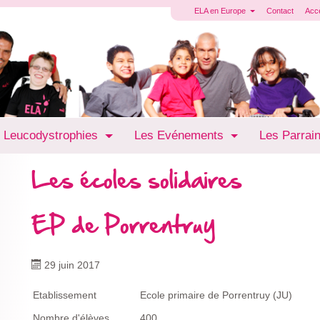
ELA en Europe
Contact
Acc
 Leucodystrophies
Les Evénements
Les Parrai
Les écoles solidaires
EP de Porrentruy
29 juin 2017
Etablissement
Ecole primaire de Porrentruy (JU)
Nombre d'élèves
400