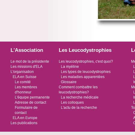
L'Association
Les Leucodystrophies
L
Le mot de la présidente
Les leucodystrophies, c'est quoi?
Me
Les missions d'ELA
La myéline
L
L'organisation
Les types de leucodystrophies
L
ELA en Suisse
Les maladies apparentées
L
Le comité
Glossaire
I
Les membres
Comment combattre les
Me
d'honneur
leucodystrophies?
L
L'équipe permanente
La recherche médicale
I
Adresse de contact
Les colloques
L
Formulaire de
L'actu de la recherche
To
contact
O
ELA en Europe
Les publications