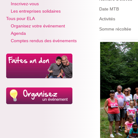
Inscrivez-vous
Date MTB
Les entreprises solidaires
Tous pour ELA
Activités
Organisez votre événement
Somme récoltée
Agenda
Comptes rendus des événements