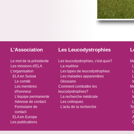
L'Association
Les Leucodystrophies
L
Le mot de la présidente
Les leucodystrophies, c'est quoi?
Me
Les missions d'ELA
La myéline
L
L'organisation
Les types de leucodystrophies
L
ELA en Suisse
Les maladies apparentées
L
Le comité
Glossaire
I
Les membres
Comment combattre les
Me
d'honneur
leucodystrophies?
L
L'équipe permanente
La recherche médicale
I
Adresse de contact
Les colloques
L
Formulaire de
L'actu de la recherche
To
contact
O
ELA en Europe
Les publications