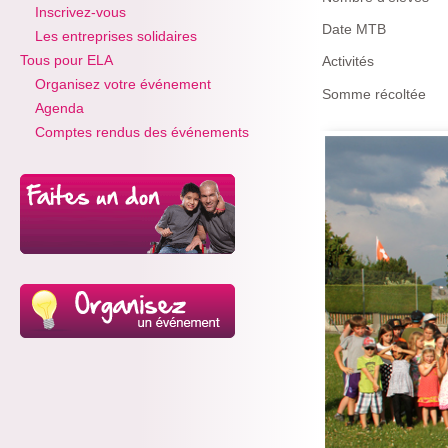
Inscrivez-vous
Date MTB
Les entreprises solidaires
Tous pour ELA
Activités
Organisez votre événement
Somme récoltée
Agenda
Comptes rendus des événements