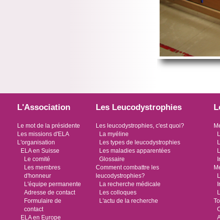
L'Association
Les Leucodystrophies
L
Le mot de la présidente
Les leucodystrophies, c'est quoi?
Me
Les missions d'ELA
La myéline
L
L'organisation
Les types de leucodystrophies
L
ELA en Suisse
Les maladies apparentées
L
Le comité
Glossaire
I
Les membres
Comment combattre les
Me
d'honneur
leucodystrophies?
L
L'équipe permanente
La recherche médicale
I
Adresse de contact
Les colloques
L
Formulaire de
L'actu de la recherche
To
contact
O
ELA en Europe