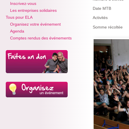
Inscrivez-vous
Date MTB
Les entreprises solidaires
Tous pour ELA
Activités
Organisez votre événement
Somme récoltée
Agenda
Comptes rendus des événements