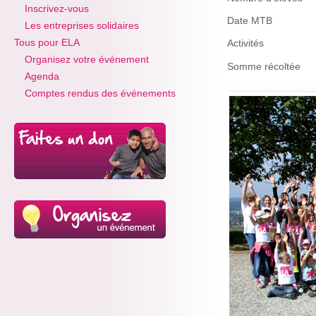
Inscrivez-vous
Date MTB
Les entreprises solidaires
Tous pour ELA
Activités
Organisez votre événement
Somme récoltée
Agenda
Comptes rendus des événements