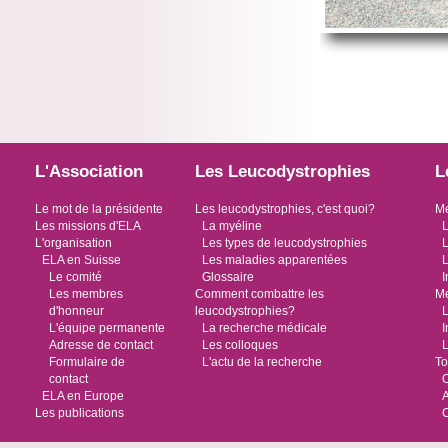
L'Association
Les Leucodystrophies
L
Le mot de la présidente
Les leucodystrophies, c'est quoi?
Me
Les missions d'ELA
La myéline
L
L'organisation
Les types de leucodystrophies
L
ELA en Suisse
Les maladies apparentées
L
Le comité
Glossaire
I
Les membres
Comment combattre les
Me
d'honneur
leucodystrophies?
L
L'équipe permanente
La recherche médicale
I
Adresse de contact
Les colloques
L
Formulaire de
L'actu de la recherche
To
contact
O
ELA en Europe
Les publications