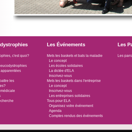
dystrophies
Les Événements
Les P
ophies, c'est quoi?
Mets tes baskets et bats la maladie
Les parr
Le concept
leucodystrophies
Les écoles solidaires
 apparentées
La dictée d'ELA
Inscrivez-vous
ttre les
Mets tes baskets dans l'entreprise
ies?
Le concept
 médicale
Inscrivez-vous
s
Les entreprises solidaires
recherche
Tous pour ELA
Organisez votre événement
Agenda
Comptes rendus des événements