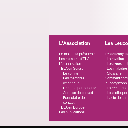
L'Association
Les Leuco
Le mot de la présidente
Les leucodystr
Les missions d'ELA
La myéline
L'organisation
Les types de 
ELA en Suisse
Les maladies
Le comité
Glossaire
Les membres
Comment comba
d'honneur
leucodystroph
L'équipe permanente
La recherche
Adresse de contact
Les colloque
Formulaire de
L'actu de la 
contact
ELA en Europe
Les publications