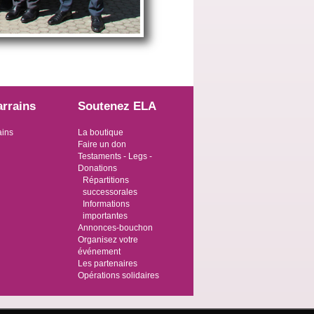
arrains
Soutenez ELA
ains
La boutique
Faire un don
Testaments - Legs -
Donations
Répartitions
successorales
Informations
importantes
Annonces-bouchon
Organisez votre
événement
Les partenaires
Opérations solidaires