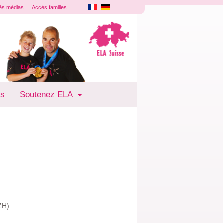
ès médias
Accès familles
ns
Soutenez ELA
ZH)