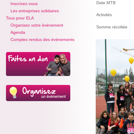
Date MTB
Inscrivez-vous
Les entreprises solidaires
Activités
Tous pour ELA
Organisez votre événement
Somme récoltée
Agenda
Comptes rendus des événements