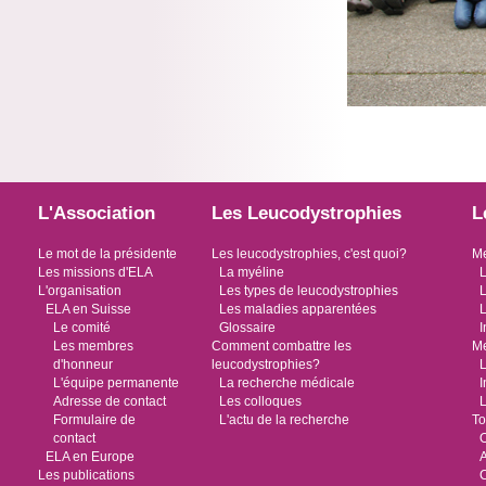
L'Association
Les Leucodystrophies
L
Le mot de la présidente
Les leucodystrophies, c'est quoi?
Me
Les missions d'ELA
La myéline
L
L'organisation
Les types de leucodystrophies
L
ELA en Suisse
Les maladies apparentées
L
Le comité
Glossaire
I
Les membres
Comment combattre les
Me
d'honneur
leucodystrophies?
L
L'équipe permanente
La recherche médicale
I
Adresse de contact
Les colloques
L
Formulaire de
L'actu de la recherche
To
contact
O
ELA en Europe
Les publications