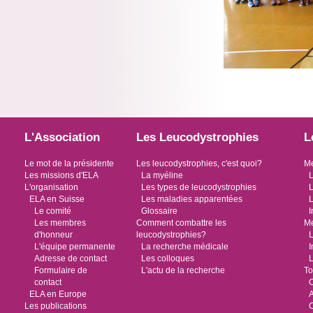
L'Association
Les Leucodystrophies
L
Le mot de la présidente
Les leucodystrophies, c'est quoi?
Me
Les missions d'ELA
La myéline
L
L'organisation
Les types de leucodystrophies
L
ELA en Suisse
Les maladies apparentées
L
Le comité
Glossaire
I
Les membres
Comment combattre les
Me
d'honneur
leucodystrophies?
L
L'équipe permanente
La recherche médicale
I
Adresse de contact
Les colloques
L
Formulaire de
L'actu de la recherche
To
contact
O
ELA en Europe
Les publications