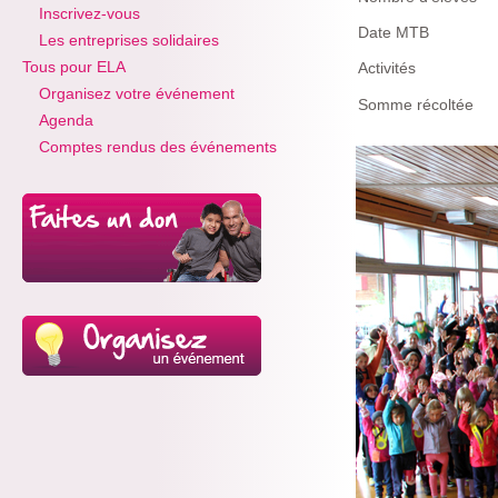
Inscrivez-vous
Date MTB
Les entreprises solidaires
Tous pour ELA
Activités
Organisez votre événement
Somme récoltée
Agenda
Comptes rendus des événements