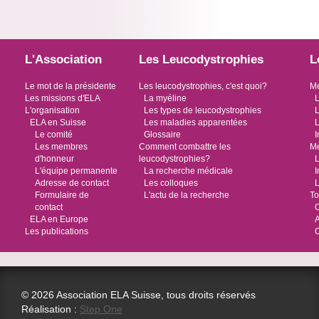
L'Association
Les Leucodystrophies
L
Le mot de la présidente
Les leucodystrophies, c'est quoi?
Me
Les missions d'ELA
La myéline
L
L'organisation
Les types de leucodystrophies
L
ELA en Suisse
Les maladies apparentées
L
Le comité
Glossaire
I
Les membres
Comment combattre les
Me
d'honneur
leucodystrophies?
L
L'équipe permanente
La recherche médicale
I
Adresse de contact
Les colloques
L
Formulaire de
L'actu de la recherche
To
contact
O
ELA en Europe
Les publications
© 2026 Association ELA Suisse, tous droits réservés
Réalisation :
Step One