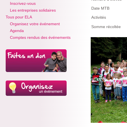
Inscrivez-vous
Date MTB
Les entreprises solidaires
Tous pour ELA
Activités
Organisez votre événement
Somme récoltée
Agenda
Comptes rendus des événements