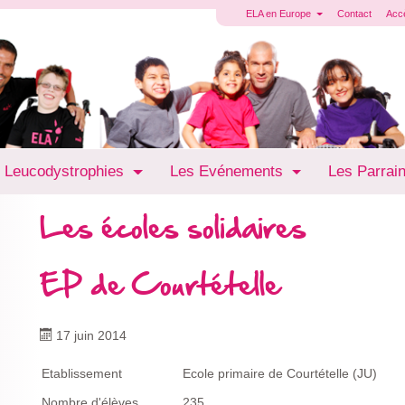
ELA en Europe
Contact
Acc
 Leucodystrophies
Les Evénements
Les Parrai
Les écoles solidaires
EP de Courtételle
17 juin 2014
Etablissement
Ecole primaire de Courtételle (JU)
Nombre d'élèves
235