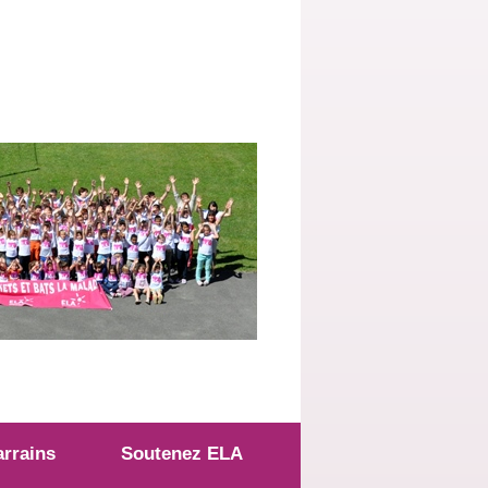
arrains
Soutenez ELA