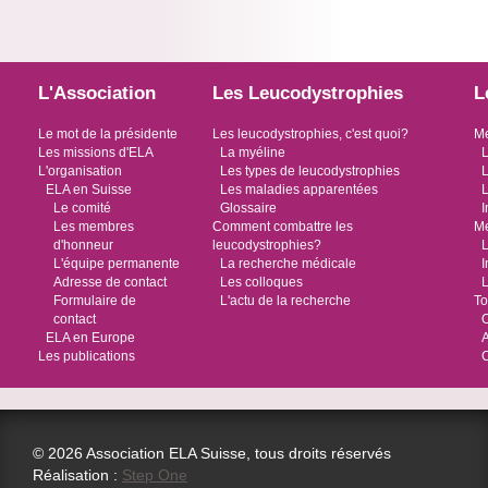
L'Association
Les Leucodystrophies
L
Le mot de la présidente
Les leucodystrophies, c'est quoi?
Me
Les missions d'ELA
La myéline
L
L'organisation
Les types de leucodystrophies
L
ELA en Suisse
Les maladies apparentées
L
Le comité
Glossaire
I
Les membres
Comment combattre les
Me
d'honneur
leucodystrophies?
L
L'équipe permanente
La recherche médicale
I
Adresse de contact
Les colloques
L
Formulaire de
L'actu de la recherche
To
contact
O
ELA en Europe
Les publications
© 2026 Association ELA Suisse, tous droits réservés
Réalisation :
Step One