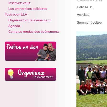
Inscrivez-vous
Date MTB
Les entreprises solidaires
Tous pour ELA
Activités
Organisez votre événement
Somme récoltée
Agenda
Comptes rendus des événements