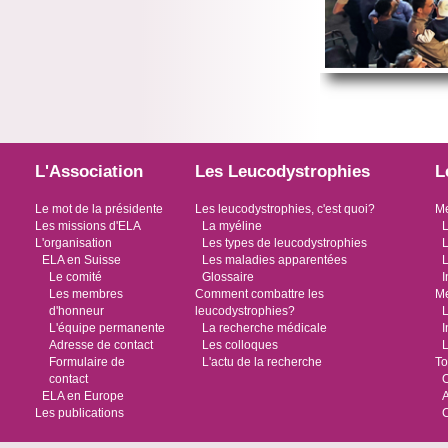
L'Association
Les Leucodystrophies
L
Le mot de la présidente
Les leucodystrophies, c'est quoi?
Me
Les missions d'ELA
La myéline
L
L'organisation
Les types de leucodystrophies
L
ELA en Suisse
Les maladies apparentées
L
Le comité
Glossaire
I
Les membres
Comment combattre les
Me
d'honneur
leucodystrophies?
L
L'équipe permanente
La recherche médicale
I
Adresse de contact
Les colloques
L
Formulaire de
L'actu de la recherche
To
contact
O
ELA en Europe
Les publications