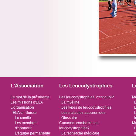
L'Association
Les Leucodystrophies
L
Le mot de la présidente
Les leucodystrophies, c'est quoi?
Me
Les missions d'ELA
La myéline
L
L'organisation
Les types de leucodystrophies
L
ELA en Suisse
Les maladies apparentées
L
Le comité
Glossaire
I
Les membres
Comment combattre les
Me
d'honneur
leucodystrophies?
L
L'équipe permanente
La recherche médicale
I