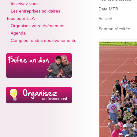
Inscrivez-vous
Date MTB
Les entreprises solidaires
Tous pour ELA
Activité
Organisez votre événement
Somme récoltée
Agenda
Comptes rendus des événements