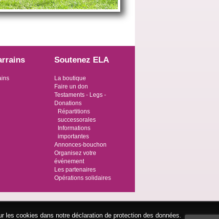
arrains
Soutenez ELA
ains
La boutique
Faire un don
Testaments - Legs -
Donations
Répartitions
successorales
Informations
importantes
Annonces-bouchon
Organisez votre
événement
Les partenaires
Opérations solidaires
ur les cookies dans notre déclaration de protection des données.