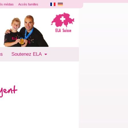
ès médias
Accès familles
ns
Soutenez ELA
yent