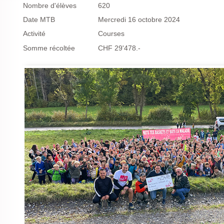
Nombre d'élèves
620
Date MTB
Mercredi 16 octobre 2024
Activité
Courses
Somme récoltée
CHF 29'478.-