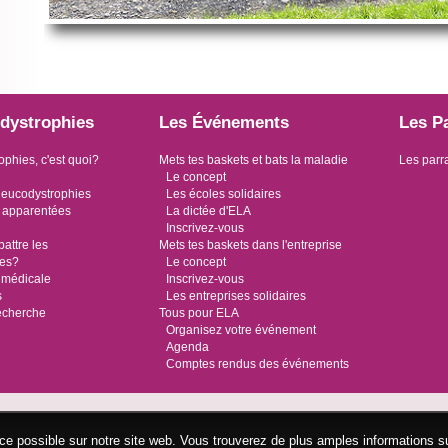
dystrophies
Les Événements
Les P
ophies, c'est quoi?
Mets tes baskets et bats la maladie
Les parr
Le concept
leucodystrophies
Les écoles solidaires
 apparentées
La dictée d'ELA
Inscrivez-vous
ttre les
Mets tes baskets dans l'entreprise
ies?
Le concept
 médicale
Inscrivez-vous
s
Les entreprises solidaires
recherche
Tous pour ELA
Organisez votre événement
Agenda
Comptes rendus des événements
ence possible sur notre site web. Vous trouverez de plus amples informations s