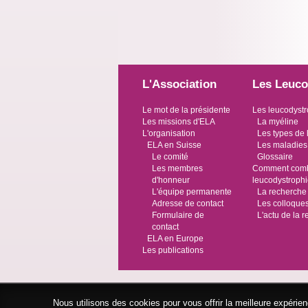
L'Association
Les Leuco
Le mot de la présidente
Les leucodystr
Les missions d'ELA
La myéline
L'organisation
Les types de 
ELA en Suisse
Les maladies
Le comité
Glossaire
Les membres
Comment comba
d'honneur
leucodystroph
L'équipe permanente
La recherche
Adresse de contact
Les colloque
Formulaire de
L'actu de la 
contact
ELA en Europe
Les publications
Nous utilisons des cookies pour vous offrir la meilleure expéri