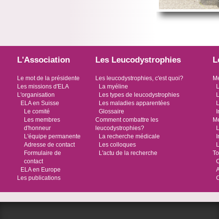
L'Association
Les Leucodystrophies
L
Le mot de la présidente
Les leucodystrophies, c'est quoi?
Me
Les missions d'ELA
La myéline
L
L'organisation
Les types de leucodystrophies
L
ELA en Suisse
Les maladies apparentées
L
Le comité
Glossaire
I
Les membres
Comment combattre les
Me
d'honneur
leucodystrophies?
L
L'équipe permanente
La recherche médicale
I
Adresse de contact
Les colloques
L
Formulaire de
L'actu de la recherche
To
contact
O
ELA en Europe
Les publications