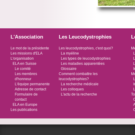
L'Association
Les Leucodystrophies
L
Le mot de la présidente
Les leucodystrophies, c'est quoi?
Me
Les missions d'ELA
La myéline
L
L'organisation
Les types de leucodystrophies
L
ELA en Suisse
Les maladies apparentées
L
Le comité
Glossaire
I
Les membres
Comment combattre les
Me
d'honneur
leucodystrophies?
L
L'équipe permanente
La recherche médicale
I
Adresse de contact
Les colloques
L
Formulaire de
L'actu de la recherche
To
contact
O
ELA en Europe
Les publications