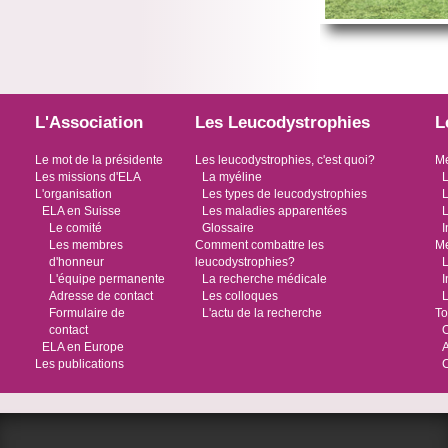
L'Association
Les Leucodystrophies
L
Le mot de la présidente
Les leucodystrophies, c'est quoi?
Me
Les missions d'ELA
La myéline
L
L'organisation
Les types de leucodystrophies
L
ELA en Suisse
Les maladies apparentées
L
Le comité
Glossaire
I
Les membres
Comment combattre les
Me
d'honneur
leucodystrophies?
L
L'équipe permanente
La recherche médicale
I
Adresse de contact
Les colloques
L
Formulaire de
L'actu de la recherche
To
contact
O
ELA en Europe
Les publications