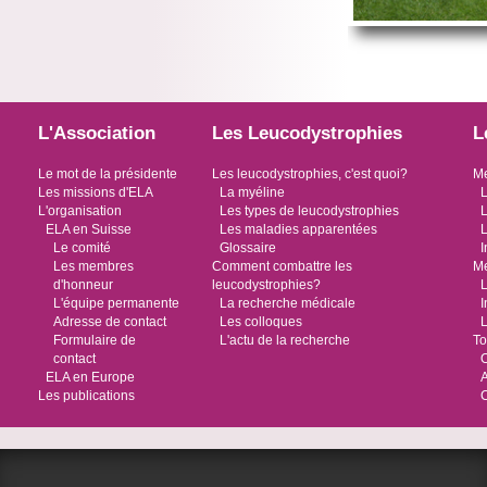
L'Association
Les Leucodystrophies
L
Le mot de la présidente
Les leucodystrophies, c'est quoi?
Me
Les missions d'ELA
La myéline
L
L'organisation
Les types de leucodystrophies
L
ELA en Suisse
Les maladies apparentées
L
Le comité
Glossaire
I
Les membres
Comment combattre les
Me
d'honneur
leucodystrophies?
L
L'équipe permanente
La recherche médicale
I
Adresse de contact
Les colloques
L
Formulaire de
L'actu de la recherche
To
contact
O
ELA en Europe
Les publications