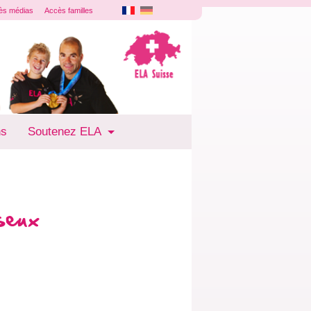
ès médias
Accès familles
ns
Soutenez ELA
seux