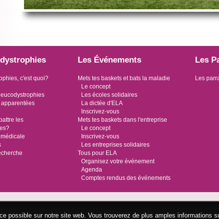
dystrophies
Les Événements
Les P
ophies, c'est quoi?
Mets tes baskets et bats la maladie
Les parr
Le concept
leucodystrophies
Les écoles solidaires
 apparentées
La dictée d'ELA
Inscrivez-vous
ttre les
Mets tes baskets dans l'entreprise
ies?
Le concept
 médicale
Inscrivez-vous
s
Les entreprises solidaires
recherche
Tous pour ELA
Organisez votre événement
Agenda
Comptes rendus des événements
ence possible sur notre site web. Vous trouverez de plus amples informations s