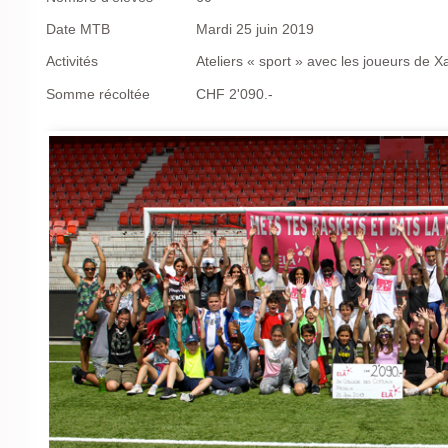
Date MTB
Mardi 25 juin 2019
Activités
Ateliers « sport » avec les joueurs de
Somme récoltée
CHF 2'090.-