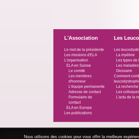
L'Association
Les Leuco
Le mot de la présidente
Les leucodystr
Les missions d'ELA
La myéline
L'organisation
Les types de 
ELA en Suisse
Les maladies
Le comité
Glossaire
Les membres
Comment comba
d'honneur
leucodystroph
L'équipe permanente
La recherche
Adresse de contact
Les colloque
Formulaire de
L'actu de la 
contact
ELA en Europe
Les publications
Nous utilisons des cookies pour vous offrir la meilleure expéri