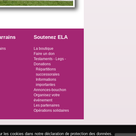
arrains
Soutenez ELA
ains
La boutique
Faire un don
Testaments - Legs -
Donations
Répartitions
successorales
Informations
importantes
Annonces-bouchon
Organisez votre
événement
Les partenaires
Opérations solidaires
ur les cookies dans notre déclaration de protection des données.