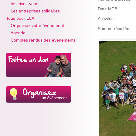
Inscrivez-vous
Date MTB
Les entreprises solidaires
Tous pour ELA
Activités
Organisez votre événement
Somme récoltée
Agenda
Comptes rendus des événements