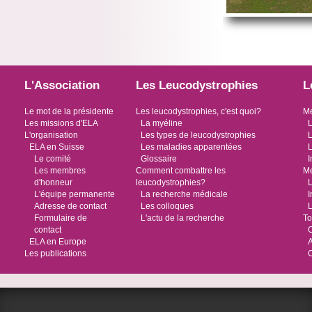
L'Association
Les Leucodystrophies
L
Le mot de la présidente
Les leucodystrophies, c'est quoi?
Me
Les missions d'ELA
La myéline
L
L'organisation
Les types de leucodystrophies
L
ELA en Suisse
Les maladies apparentées
L
Le comité
Glossaire
I
Les membres
Comment combattre les
Me
d'honneur
leucodystrophies?
L
L'équipe permanente
La recherche médicale
I
Adresse de contact
Les colloques
L
Formulaire de
L'actu de la recherche
To
contact
O
ELA en Europe
Les publications