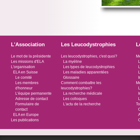
L'Association
Les Leucodystrophies
L
Le mot de la présidente
Les leucodystrophies, c'est quoi?
Me
Les missions d'ELA
La myéline
L
L'organisation
Les types de leucodystrophies
L
ELA en Suisse
Les maladies apparentées
L
Le comité
Glossaire
I
Les membres
Comment combattre les
Me
d'honneur
leucodystrophies?
L
L'équipe permanente
La recherche médicale
I
Adresse de contact
Les colloques
L
Formulaire de
L'actu de la recherche
To
contact
O
ELA en Europe
Les publications