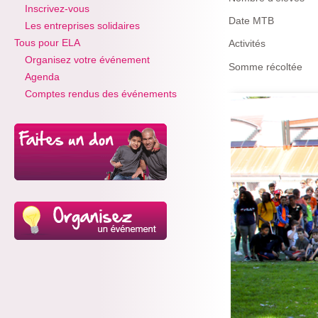
Inscrivez-vous
Date MTB
Les entreprises solidaires
Tous pour ELA
Activités
Organisez votre événement
Somme récoltée
Agenda
Comptes rendus des événements