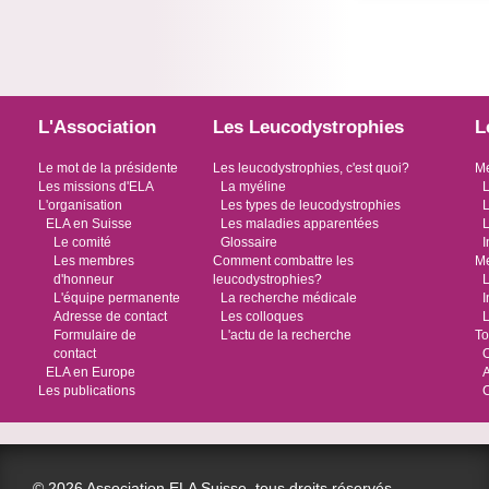
L'Association
Les Leucodystrophies
L
Le mot de la présidente
Les leucodystrophies, c'est quoi?
Me
Les missions d'ELA
La myéline
L
L'organisation
Les types de leucodystrophies
L
ELA en Suisse
Les maladies apparentées
L
Le comité
Glossaire
I
Les membres
Comment combattre les
Me
d'honneur
leucodystrophies?
L
L'équipe permanente
La recherche médicale
I
Adresse de contact
Les colloques
L
Formulaire de
L'actu de la recherche
To
contact
O
ELA en Europe
Les publications
© 2026 Association ELA Suisse, tous droits réservés