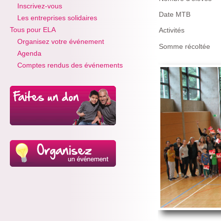
Inscrivez-vous
Date MTB
Les entreprises solidaires
Tous pour ELA
Activités
Organisez votre événement
Somme récoltée
Agenda
Comptes rendus des événements