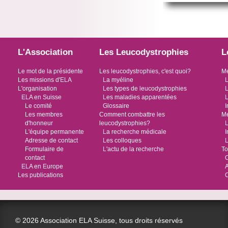
L'Association
Les Leucodystrophies
L
Le mot de la présidente
Les leucodystrophies, c'est quoi?
Me
Les missions d'ELA
La myéline
L
L'organisation
Les types de leucodystrophies
L
ELA en Suisse
Les maladies apparentées
L
Le comité
Glossaire
I
Les membres
Comment combattre les
Me
d'honneur
leucodystrophies?
L
L'équipe permanente
La recherche médicale
I
Adresse de contact
Les colloques
L
Formulaire de
L'actu de la recherche
To
contact
O
ELA en Europe
Les publications
© 2026 Association ELA Suisse, tous droits réservés