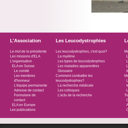
L'Association
Les Leucodystrophies
L
Le mot de la présidente
Les leucodystrophies, c'est quoi?
Me
Les missions d'ELA
La myéline
L
L'organisation
Les types de leucodystrophies
L
ELA en Suisse
Les maladies apparentées
L
Le comité
Glossaire
I
Les membres
Comment combattre les
Me
d'honneur
leucodystrophies?
L
L'équipe permanente
La recherche médicale
I
Adresse de contact
Les colloques
L
Formulaire de
L'actu de la recherche
To
contact
O
ELA en Europe
Les publications