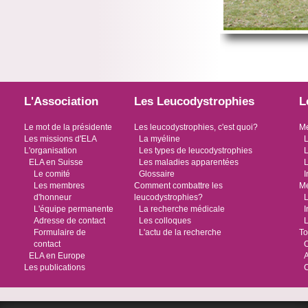
L'Association
Les Leucodystrophies
L
Le mot de la présidente
Les leucodystrophies, c'est quoi?
Me
Les missions d'ELA
La myéline
L
L'organisation
Les types de leucodystrophies
L
ELA en Suisse
Les maladies apparentées
L
Le comité
Glossaire
I
Les membres
Comment combattre les
Me
d'honneur
leucodystrophies?
L
L'équipe permanente
La recherche médicale
I
Adresse de contact
Les colloques
L
Formulaire de
L'actu de la recherche
To
contact
O
ELA en Europe
Les publications