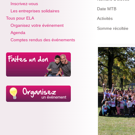
Inscrivez-vous
Date MTB
Les entreprises solidaires
Tous pour ELA
Activités
Organisez votre événement
Somme récoltée
Agenda
Comptes rendus des événements