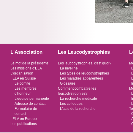
L'Association
Les Leucodystrophies
L
Le mot de la présidente
Les leucodystrophies, c'est quoi?
Me
Les missions d'ELA
La myéline
L
L'organisation
Les types de leucodystrophies
L
ELA en Suisse
Les maladies apparentées
L
Le comité
Glossaire
I
Les membres
Comment combattre les
Me
d'honneur
leucodystrophies?
L
L'équipe permanente
La recherche médicale
I
Adresse de contact
Les colloques
L
Formulaire de
L'actu de la recherche
To
contact
O
ELA en Europe
Les publications