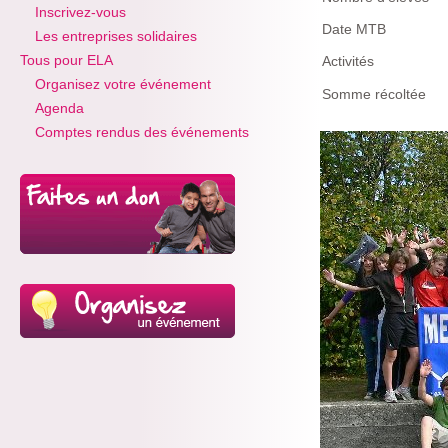
Inscrivez-vous
Date MTB
Les entreprises solidaires
Tous pour ELA
Activités
Organisez votre événement
Somme récoltée
Agenda
Comptes rendus des événements