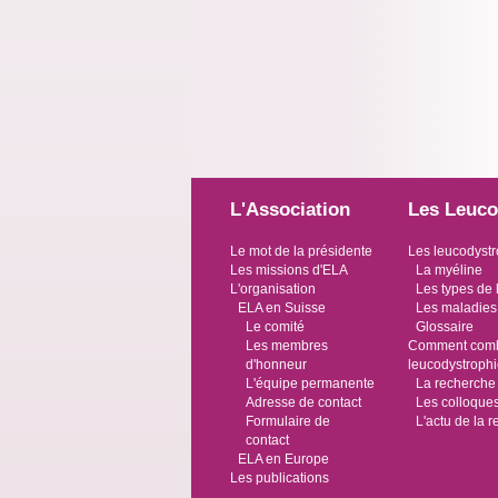
L'Association
Les Leuco
Le mot de la présidente
Les leucodystr
Les missions d'ELA
La myéline
L'organisation
Les types de 
ELA en Suisse
Les maladies
Le comité
Glossaire
Les membres
Comment comba
d'honneur
leucodystroph
L'équipe permanente
La recherche
Adresse de contact
Les colloque
Formulaire de
L'actu de la 
contact
ELA en Europe
Les publications