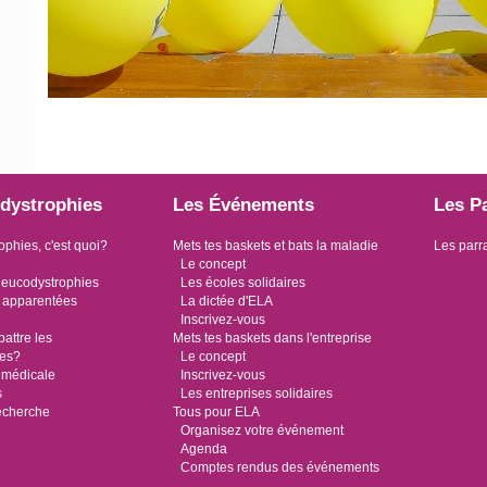
dystrophies
Les Événements
Les P
ophies, c'est quoi?
Mets tes baskets et bats la maladie
Les parr
Le concept
leucodystrophies
Les écoles solidaires
 apparentées
La dictée d'ELA
Inscrivez-vous
ttre les
Mets tes baskets dans l'entreprise
ies?
Le concept
 médicale
Inscrivez-vous
s
Les entreprises solidaires
recherche
Tous pour ELA
Organisez votre événement
Agenda
Comptes rendus des événements