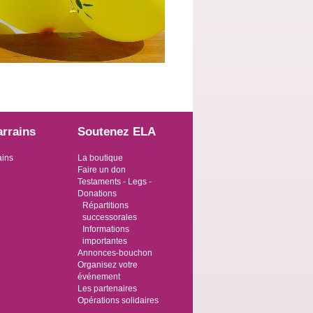
arrains
Soutenez ELA
ains
La boutique
Faire un don
Testaments - Legs -
Donations
Répartitions
successorales
Informations
importantes
Annonces-bouchon
Organisez votre
événement
Les partenaires
Opérations solidaires