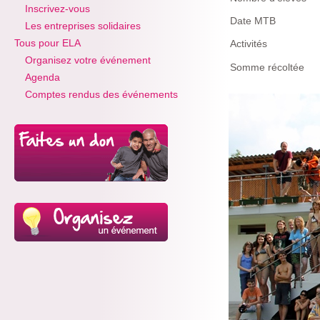
Inscrivez-vous
Date MTB
Les entreprises solidaires
Tous pour ELA
Activités
Organisez votre événement
Somme récoltée
Agenda
Comptes rendus des événements