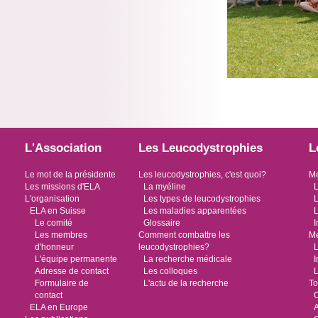
L'Association
Les Leucodystrophies
L
Le mot de la présidente
Les leucodystrophies, c'est quoi?
Me
Les missions d'ELA
La myéline
L
L'organisation
Les types de leucodystrophies
L
ELA en Suisse
Les maladies apparentées
L
Le comité
Glossaire
I
Les membres
Comment combattre les
Me
d'honneur
leucodystrophies?
L
L'équipe permanente
La recherche médicale
I
Adresse de contact
Les colloques
L
Formulaire de
L'actu de la recherche
To
contact
O
ELA en Europe