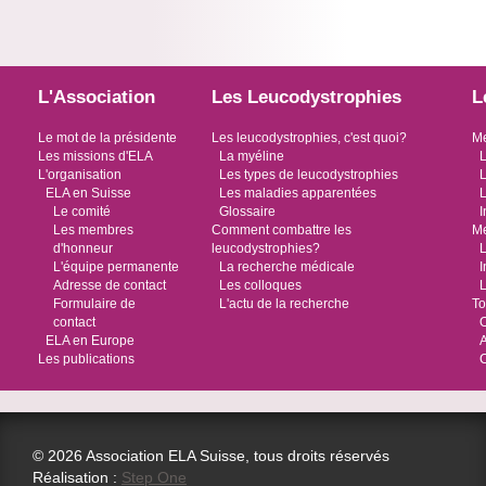
L'Association
Les Leucodystrophies
L
Le mot de la présidente
Les leucodystrophies, c'est quoi?
Me
Les missions d'ELA
La myéline
L
L'organisation
Les types de leucodystrophies
L
ELA en Suisse
Les maladies apparentées
L
Le comité
Glossaire
I
Les membres
Comment combattre les
Me
d'honneur
leucodystrophies?
L
L'équipe permanente
La recherche médicale
I
Adresse de contact
Les colloques
L
Formulaire de
L'actu de la recherche
To
contact
O
ELA en Europe
Les publications
© 2026 Association ELA Suisse, tous droits réservés
Réalisation :
Step One