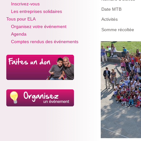
Inscrivez-vous
Date MTB
Les entreprises solidaires
Tous pour ELA
Activités
Organisez votre événement
Somme récoltée
Agenda
Comptes rendus des événements