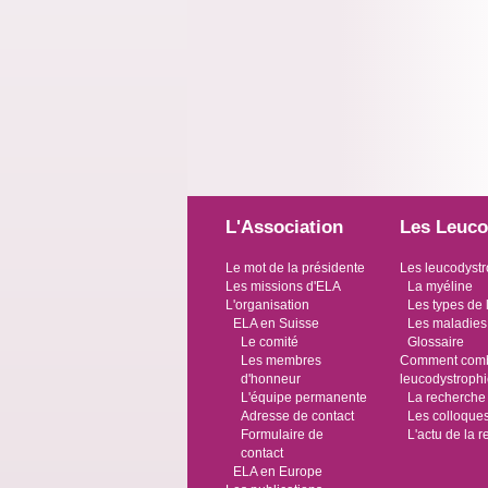
L'Association
Les Leuco
Le mot de la présidente
Les leucodystr
Les missions d'ELA
La myéline
L'organisation
Les types de 
ELA en Suisse
Les maladies
Le comité
Glossaire
Les membres
Comment comba
d'honneur
leucodystroph
L'équipe permanente
La recherche
Adresse de contact
Les colloque
Formulaire de
L'actu de la 
contact
ELA en Europe