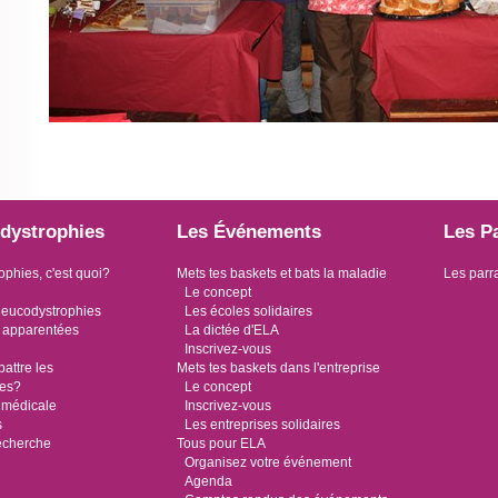
dystrophies
Les Événements
Les P
ophies, c'est quoi?
Mets tes baskets et bats la maladie
Les parr
Le concept
leucodystrophies
Les écoles solidaires
 apparentées
La dictée d'ELA
Inscrivez-vous
ttre les
Mets tes baskets dans l'entreprise
ies?
Le concept
 médicale
Inscrivez-vous
s
Les entreprises solidaires
recherche
Tous pour ELA
Organisez votre événement
Agenda