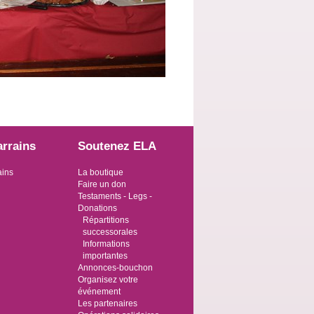
arrains
Soutenez ELA
ains
La boutique
Faire un don
Testaments - Legs -
Donations
Répartitions
successorales
Informations
importantes
Annonces-bouchon
Organisez votre
événement
Les partenaires