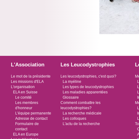
L'Association
Les Leucodystrophies
L
Le mot de la présidente
Les leucodystrophies, c'est quoi?
Me
Les missions d'ELA
La myéline
L
L'organisation
Les types de leucodystrophies
L
ELA en Suisse
Les maladies apparentées
L
Le comité
Glossaire
I
Les membres
Comment combattre les
Me
d'honneur
leucodystrophies?
L
L'équipe permanente
La recherche médicale
I
Adresse de contact
Les colloques
L
Formulaire de
L'actu de la recherche
To
contact
O
ELA en Europe