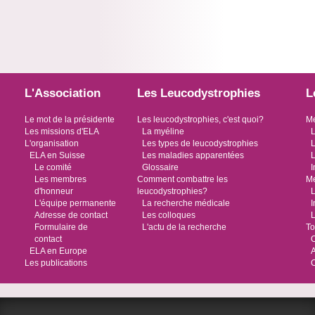
L'Association
Les Leucodystrophies
L
Le mot de la présidente
Les leucodystrophies, c'est quoi?
Me
Les missions d'ELA
La myéline
L
L'organisation
Les types de leucodystrophies
L
ELA en Suisse
Les maladies apparentées
L
Le comité
Glossaire
I
Les membres
Comment combattre les
Me
d'honneur
leucodystrophies?
L
L'équipe permanente
La recherche médicale
I
Adresse de contact
Les colloques
L
Formulaire de
L'actu de la recherche
To
contact
O
ELA en Europe
Les publications