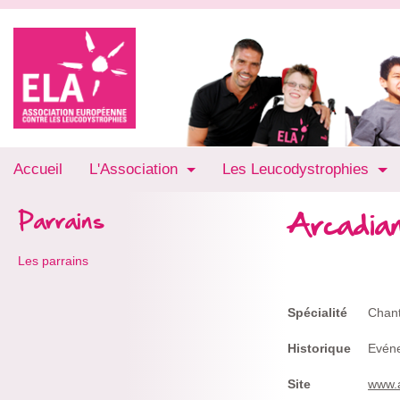
Accueil
L'Association
Les Leucodystrophies
Arcadia
Parrains
Les parrains
Spécialité
Chant
Historique
Evén
Site
www.a