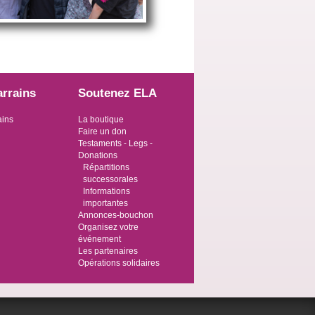
arrains
Soutenez ELA
ains
La boutique
Faire un don
Testaments - Legs -
Donations
Répartitions
successorales
Informations
importantes
Annonces-bouchon
Organisez votre
événement
Les partenaires
Opérations solidaires