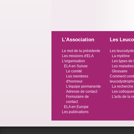
L'Association
Les Leuco
Le mot de la présidente
Les leucodystr
Les missions d'ELA
La myéline
L'organisation
Les types de 
ELA en Suisse
Les maladies
Le comité
Glossaire
Les membres
Comment comba
d'honneur
leucodystroph
L'équipe permanente
La recherche
Adresse de contact
Les colloque
Formulaire de
L'actu de la 
contact
ELA en Europe
Les publications