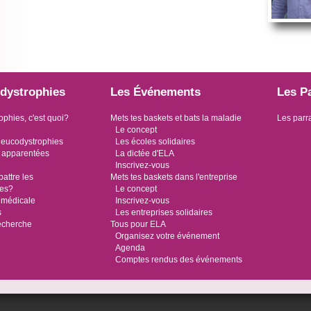
dystrophies
Les Événements
Les P
ophies, c'est quoi?
Mets tes baskets et bats la maladie
Les parr
Le concept
leucodystrophies
Les écoles solidaires
 apparentées
La dictée d'ELA
Inscrivez-vous
ttre les
Mets tes baskets dans l'entreprise
ies?
Le concept
 médicale
Inscrivez-vous
s
Les entreprises solidaires
recherche
Tous pour ELA
Organisez votre événement
Agenda
Comptes rendus des événements