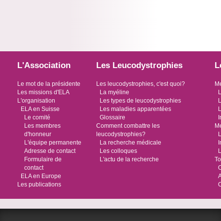
L'Association
Les Leucodystrophies
L
Le mot de la présidente
Les leucodystrophies, c'est quoi?
Me
Les missions d'ELA
La myéline
L
L'organisation
Les types de leucodystrophies
L
ELA en Suisse
Les maladies apparentées
L
Le comité
Glossaire
I
Les membres
Comment combattre les
Me
d'honneur
leucodystrophies?
L
L'équipe permanente
La recherche médicale
I
Adresse de contact
Les colloques
L
Formulaire de
L'actu de la recherche
To
contact
O
ELA en Europe
Les publications