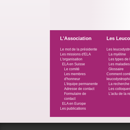
L'Association
Les Leuco
Le mot de la présidente
Les leucodystr
Les missions d'ELA
La myéline
L'organisation
Les types de 
ELA en Suisse
Les maladies
Le comité
Glossaire
Les membres
Comment comba
d'honneur
leucodystroph
L'équipe permanente
La recherche
Adresse de contact
Les colloque
Formulaire de
L'actu de la 
contact
ELA en Europe
Les publications