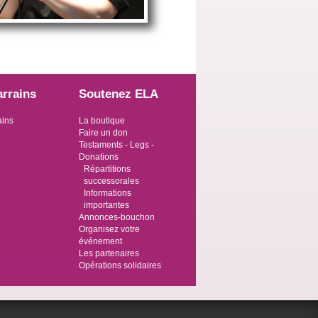
arrains
Soutenez ELA
ains
La boutique
Faire un don
Testaments - Legs -
Donations
Répartitions
successorales
Informations
importantes
Annonces-bouchon
Organisez votre
événement
Les partenaires
Opérations solidaires