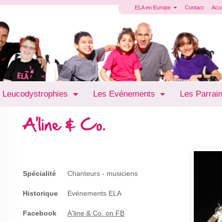
ELA en Europe
Contact
Acc
 Leucodystrophies
Les Evénements
Les Parrai
A'line & Co.
Spécialité
Chanteurs - musiciens
Historique
Evénements ELA
Facebook
A'line & Co. on FB