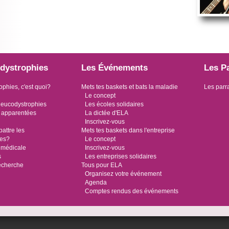
dystrophies
Les Événements
Les P
ophies, c'est quoi?
Mets tes baskets et bats la maladie
Les parr
Le concept
leucodystrophies
Les écoles solidaires
 apparentées
La dictée d'ELA
Inscrivez-vous
ttre les
Mets tes baskets dans l'entreprise
ies?
Le concept
 médicale
Inscrivez-vous
s
Les entreprises solidaires
recherche
Tous pour ELA
Organisez votre événement
Agenda
Comptes rendus des événements