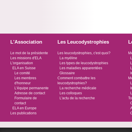
L'Association
Les Leucodystrophies
L
Le mot de la présidente
Les leucodystrophies, c'est quoi?
Me
Les missions d'ELA
La myéline
L
L'organisation
Les types de leucodystrophies
L
ELA en Suisse
Les maladies apparentées
L
Le comité
Glossaire
I
Les membres
Comment combattre les
Me
d'honneur
leucodystrophies?
L
L'équipe permanente
La recherche médicale
I
Adresse de contact
Les colloques
L
Formulaire de
L'actu de la recherche
To
contact
O
ELA en Europe
Les publications