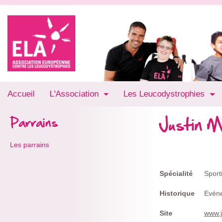
Accueil
L'Association
Les Leucodystrophies
Justin M
Parrains
Les parrains
Spécialité
Sporti
Historique
Evén
Site
www.j