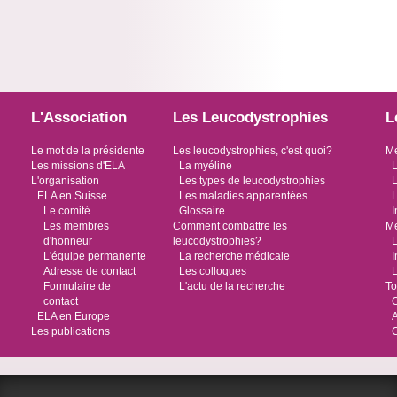
L'Association
Les Leucodystrophies
L
Le mot de la présidente
Les leucodystrophies, c'est quoi?
Me
Les missions d'ELA
La myéline
L
L'organisation
Les types de leucodystrophies
L
ELA en Suisse
Les maladies apparentées
L
Le comité
Glossaire
I
Les membres
Comment combattre les
Me
d'honneur
leucodystrophies?
L
L'équipe permanente
La recherche médicale
I
Adresse de contact
Les colloques
L
Formulaire de
L'actu de la recherche
To
contact
O
ELA en Europe
Les publications